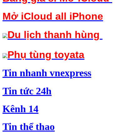
Mở iCloud
all iPhone
Du lịch thanh hùng
Phụ tùng toyata
Tin nha
n
h v
nexpress
Tin t
ứ
c 24h
Kê
n
h 14
Tin
t
hể thao