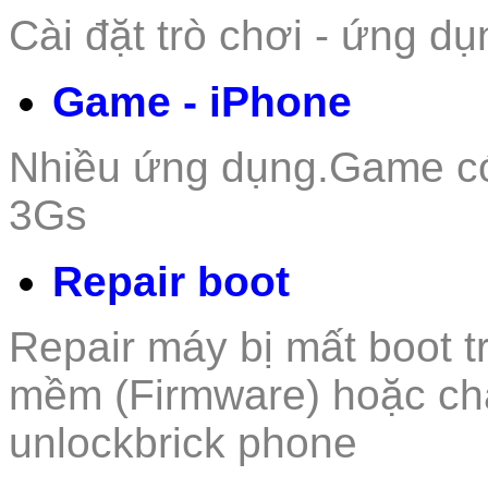
Cài đặt trò c
hơi - ứn
g dụ
Game - iPhone
Nhiều ứng dụng.Game c
3Gs
Repair boot
Repair máy bị mất boot t
mềm (Firmware) hoặc ch
unlockbrick phone