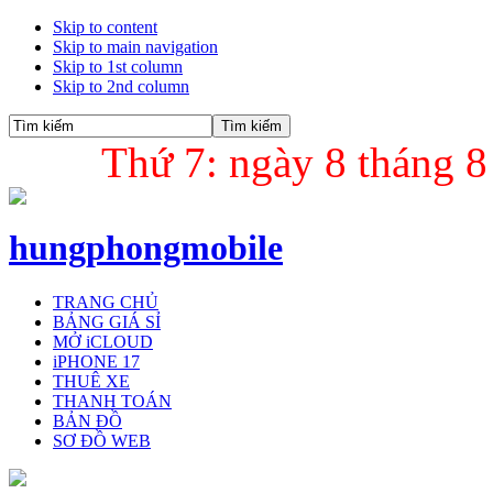
Skip to content
Skip to main navigation
Skip to 1st column
Skip to 2nd column
Thứ 7: ngày 8 tháng 8
hungphongmobile
TRANG CHỦ
BẢNG GIÁ SỈ
MỞ iCLOUD
iPHONE 17
THUÊ XE
THANH TOÁN
BẢN ĐỒ
SƠ ĐỒ WEB