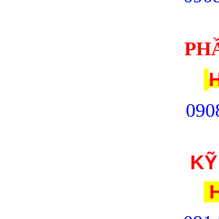
PH
H
090
KỸ
H