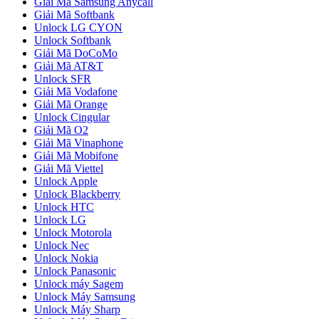
Giải Mã Samsung Anycall
Giải Mã Softbank
Unlock LG CYON
Unlock Softbank
Giải Mã DoCoMo
Giải Mã AT&T
Unlock SFR
Giải Mã Vodafone
Giải Mã Orange
Unlock Cingular
Giải Mã O2
Giải Mã Vinaphone
Giải Mã Mobifone
Giải Mã Viettel
Unlock Apple
Unlock Blackberry
Unlock HTC
Unlock LG
Unlock Motorola
Unlock Nec
Unlock Nokia
Unlock Panasonic
Unlock máy Sagem
Unlock Máy Samsung
Unlock Máy Sharp