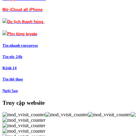
Mở iCloud
all iPhone
Du lịch thanh hùng
Phụ tùng toyata
Tin nha
n
h v
nexpress
Tin t
ứ
c 24h
Kê
n
h 14
Tin
t
hể thao
N
g
ôi Sao
Truy cập website