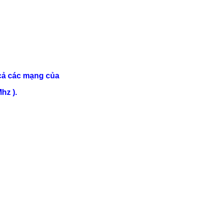
cả các mạng của
hz ).