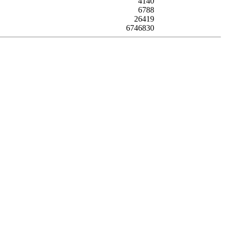
4140
6788
26419
6746830