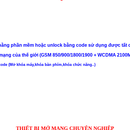
 bằng phần mềm hoặc unlock bằng code sử dụng được tất 
ạng của thế giới (GSM 850/900/1800/1900 + WCDMA 2100M
code (Mở khóa máy,khóa bàn phím,khóa chức năng..)
THIẾT BỊ MỞ MẠNG CHUYÊN NGHIỆP