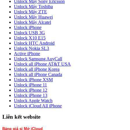
Unlock Máy Sony Ericsson
Unlock Máy Toshiba
Unlock Máy ZTE
Unlock Máy Huawei
Unlock Máy Alcatel
Unlock iPhone
Unlock USB 3G
Unlock X10 E15
Unlock HTC Android
Unlock Nokia SL3
Active iPhone
Unlock Samsung AuyCall
Unlock all iPhone AT&T USA
Unlock all iPhone Korea
Unlock all iPhone Canada
Unlock iPhone XSM
Unlock iPhone 11
Unlock iPhone 12
Unlock iPhone 13
Unlock Apple Watch
Unlock iCloud All iPhone
Liên kết website
Bảng giá sỉ Mở iCloud